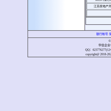
江苏房地产
银行帐号
·
©
华信企业
QQ：623776277
copyright@ 20