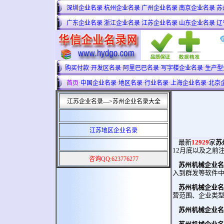
深圳企业名录
杭州企业名录
广州企业名录
南京企业名录
苏
广东企业名录
浙江企业名录
江苏企业名录
山东企业名录
辽
购买付款
·
开发区名录
·
阿里巴巴名录
·
写字楼企业名录
·
生产型
首页
·
中国企业名录
·
地区名录
·
行业名录
·
上海企业名录
·
北京
江苏企业名录—>苏州企业名录大全
江苏地区企业名录
最新
12929
家
苏
12月底以及之前
咨询QQ:623776277
苏州机械企业名
入到群发等软件
苏州机械企业名
营范围、企业类型
苏州机械企业名